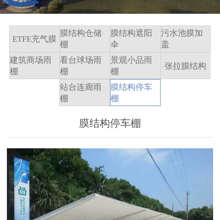
膜结构仓储
膜结构遮阳
污水池膜加
ETFE充气膜
棚
伞
盖
建筑商场雨
看台球场雨
景观小品雨
张拉膜结构
棚
棚
棚
站台连廊雨
膜结构停车
棚
棚
膜结构停车棚